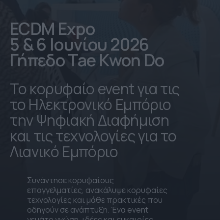
ECDM Expo
5 & 6 Ιουνίου 2026
Γήπεδο Tae Kwon Do
Το κορυφαίο event για τις
το Ηλεκτρονικό Εμπόριο
την Ψηφιακή Διαφήμιση
και τις τεχνολογίες για το
Λιανικό Εμπόριο
Συνάντησε κορυφαίους
επαγγελματίες, ανακάλυψε κορυφαίες
τεχνολογίες και μάθε πρακτικές που
οδηγούν σε ανάπτυξη. Ένα event
γεμάτο γνώση, ιδέες και ευκαιρίες