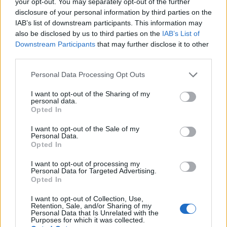
your opt-out. You may separately opt-out of the further
disclosure of your personal information by third parties on the
Dimitris Theofanous
IAB’s list of downstream participants. This information may
Managing Director, eTURN
also be disclosed by us to third parties on the
IAB’s List of
Downstream Participants
that may further disclose it to other
third parties.
June 5, 6, 2026
Please note that this website/app uses one or more Google
Personal Data Processing Opt Outs
services and may gather and store information including but
not limited to your visit or usage behaviour. You may click to
I want to opt-out of the Sharing of my
personal data.
grant or deny consent to Google and its third-party tags to
Opted In
use your data for below specified purposes in below Google
Friday, June 5, 2026
Saturday, June 6, 2026
consent section.
I want to opt-out of the Sale of my
Personal Data.
OmniCommerce
Digital Agencies Roundtable
Opted In
I want to opt-out of processing my
12:00 - 12:45
12:45 - 13
Personal Data for Targeted Advertising.
Opted In
I want to opt-out of Collection, Use,
Retention, Sale, and/or Sharing of my
Personal Data that Is Unrelated with the
Opening - Welcome remarks
Firesi
Purposes for which it was collected.