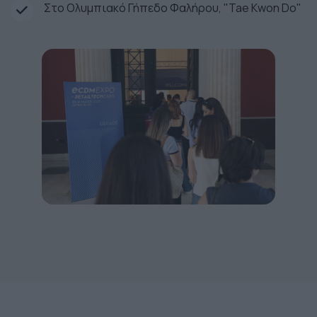
Στο Ολυμπιακό Γήπεδο Φαλήρου, "Tae Kwon Do"