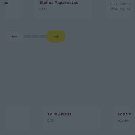
Chatzopoul
ulas
Stelios Papakostas
CEO, Country H
CMO
Global Payment
aj
Tolis Aivalis
Fotis A
CEO
eCommerce