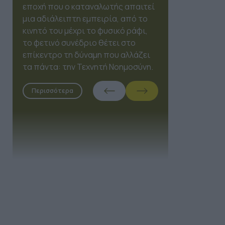
Expo 2026, το OmniMarketing
Conference έρχεται να
επαναπροσδιορίσει τον τρόπο
που τα brands συνδέονται με τους
ανθρώπους, τοποθετώντας την
Τεχνητή Νοημοσύνη στη θέση του
συνοδηγού.
Περισσότερα