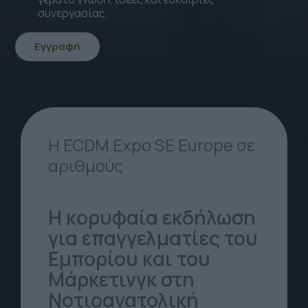
συνεργασίας.
Εγγραφή
icon
icon-
Arrow-
down
Η ECDM Expo SE Europe σε
αριθμούς
Η κορυφαία εκδήλωση
για επαγγελματίες του
Εμπορίου και του
Μάρκετινγκ στη
Νοτιοανατολική