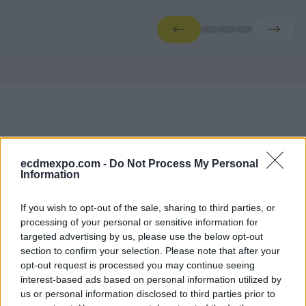
ecdmexpo.com -
Do Not Process My Personal
Information
Conference Agendas
If you wish to opt-out of the sale, sharing to third parties, or
processing of your personal or sensitive information for
Faliro Sports Pavilion — Main Stage
targeted advertising by us, please use the below opt-out
Moderators
section to confirm your selection. Please note that after your
opt-out request is processed you may continue seeing
Dimitris Mallas
interest-based ads based on personal information utilized by
Journalist CNN Greece
us or personal information disclosed to third parties prior to