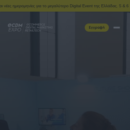
α το μεγαλύτερο Digital Event της Ελλάδας. 5 & 6 Ιουνίου | Ολυμπια
Εγγραφή