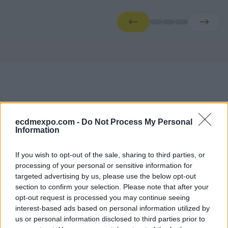
ecdmexpo.com -
Do Not Process My Personal
Information
Conference Agendas
If you wish to opt-out of the sale, sharing to third parties, or
processing of your personal or sensitive information for
Faliro Sports Pavilion — Main Stage
targeted advertising by us, please use the below opt-out
Moderators
section to confirm your selection. Please note that after your
opt-out request is processed you may continue seeing
Dimitris Mallas
interest-based ads based on personal information utilized by
Journalist CNN Greece
us or personal information disclosed to third parties prior to