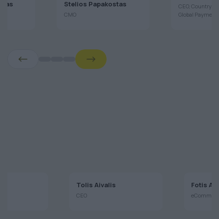
Chatzopoul
ulas
Stelios Papakostas
CEO, Country H
CMO
Global Payment
aj
Tolis Aivalis
Fotis A
CEO
eCommerce