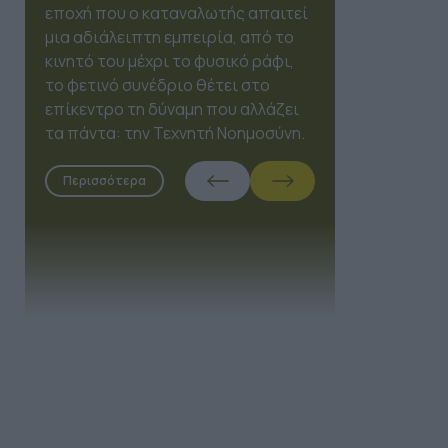
Expo 2026, το OmniMarketing
Conference έρχεται να
επαναπροσδιορίσει τον τρόπο
που τα brands συνδέονται με τους
ανθρώπους, τοποθετώντας την
Τεχνητή Νοημοσύνη στη θέση του
συνοδηγού.
Περισσότερα