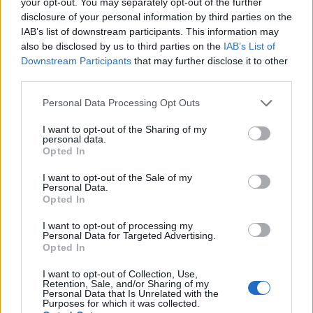
your opt-out. You may separately opt-out of the further
disclosure of your personal information by third parties on the
Dimitris Theofanous
IAB’s list of downstream participants. This information may
Managing Director, eTURN
also be disclosed by us to third parties on the
IAB’s List of
Downstream Participants
that may further disclose it to other
third parties.
June 5, 6, 2026
Please note that this website/app uses one or more Google
Personal Data Processing Opt Outs
services and may gather and store information including but
not limited to your visit or usage behaviour. You may click to
I want to opt-out of the Sharing of my
personal data.
grant or deny consent to Google and its third-party tags to
Opted In
use your data for below specified purposes in below Google
Friday, June 5, 2026
Saturday, June 6, 2026
consent section.
I want to opt-out of the Sale of my
Personal Data.
OmniCommerce
Digital Agencies Roundtable
Opted In
I want to opt-out of processing my
12:00 - 12:45
12:45 - 13
Personal Data for Targeted Advertising.
Opted In
I want to opt-out of Collection, Use,
Retention, Sale, and/or Sharing of my
Personal Data that Is Unrelated with the
Opening - Welcome remarks
Firesi
Purposes for which it was collected.