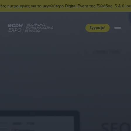
 για το μεγαλύτερο Digital Event της Ελλάδας. 5 & 6 Ιουνίου | Ολυμπ
Εγγραφή