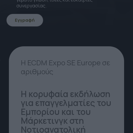
συνεργασίας.
Εγγραφή
icon
icon-
Arrow-
down
Η ECDM Expo SE Europe σε
αριθμούς
Η κορυφαία εκδήλωση
για επαγγελματίες του
Εμπορίου και του
Μάρκετινγκ στη
Νοτιοανατολική